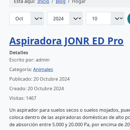
Está aquí:
Inicio
Blog
Hogar
Mes
Año
Cantidad
Filtros
Aspiradora JONR ED Pro
Detalles
Escrito por:
admin
Categoría:
Animales
Publicado: 20 Octubre 2024
Creado: 20 Octubre 2024
Visitas: 1467
Un aspirador para suelos secos o suelos mojados, pued
coloca dentro de las aspiradoras domésticas de alto p
de absorción entre 5.000 y 20.000 Pa, por encima de 2