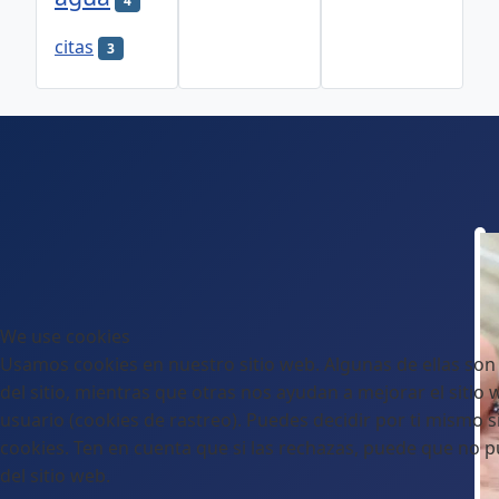
4
citas
3
We use cookies
Usamos cookies en nuestro sitio web. Algunas de ellas son
del sitio, mientras que otras nos ayudan a mejorar el sitio 
usuario (cookies de rastreo). Puedes decidir por ti mismo si
cookies. Ten en cuenta que si las rechazas, puede que no p
del sitio web.