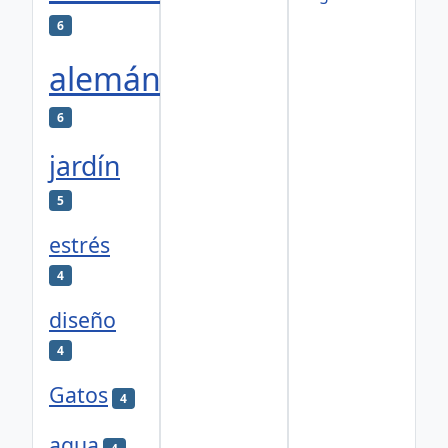
6
alemán
6
jardín
5
estrés
4
diseño
4
Gatos
4
agua