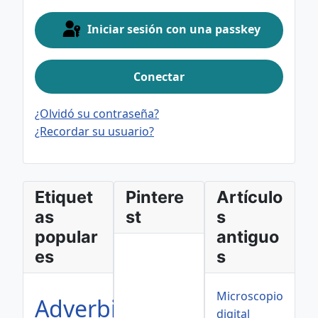
Iniciar sesión con una passkey
Conectar
¿Olvidó su contraseña?
¿Recordar su usuario?
Etiquet
Pintere
Artículo
as
st
s
popular
antiguo
es
s
Microscopio
Adverbios
digital