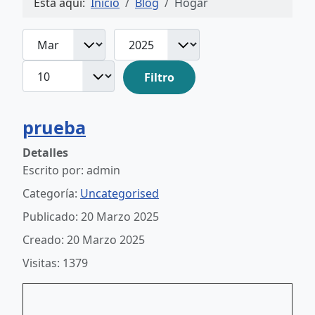
Está aquí:
Inicio
Blog
Hogar
Mes
Año
Cantidad
Filtros
Filtro
prueba
Detalles
Escrito por:
admin
Categoría:
Uncategorised
Publicado: 20 Marzo 2025
Creado: 20 Marzo 2025
Visitas: 1379