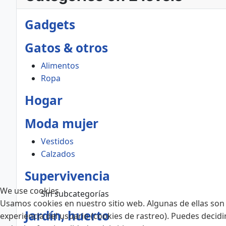
Gadgets
Gatos & otros
Alimentos
Ropa
Hogar
Moda mujer
Vestidos
Calzados
Supervivencia
We use cookies
Sin subcategorías
Usamos cookies en nuestro sitio web. Algunas de ellas son 
Jardín, huerto
experiencia del usuario (cookies de rastreo). Puedes decidi