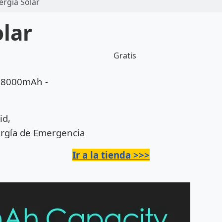
ergía Solar
lar
Gratis
d 8000mAh -
id,
ergía de Emergencia
Ir a la tienda >>>