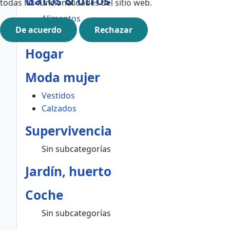
Gatos & otros
todas las funcionalidades del sitio web.
Alimentos
De acuerdo
Rechazar
Ropa
Hogar
Moda mujer
Vestidos
Calzados
Supervivencia
Sin subcategorías
Jardín, huerto
Coche
Sin subcategorías