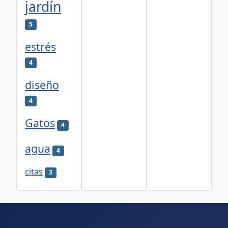
jardín
5
estrés
4
diseño
4
Gatos
4
agua
4
citas
3