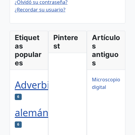
¿Olvidó su contraseña?
¿Recordar su usuario?
Etiquet
Pintere
Artículo
as
st
s
popular
antiguo
es
s
Microscopio
Adverbios
digital
6
alemán
6