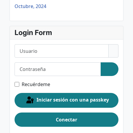
Octubre, 2024
Login Form
Usuario
Contraseña
Mostrar c
Recuérdeme
Iniciar sesión con una passkey
Conectar