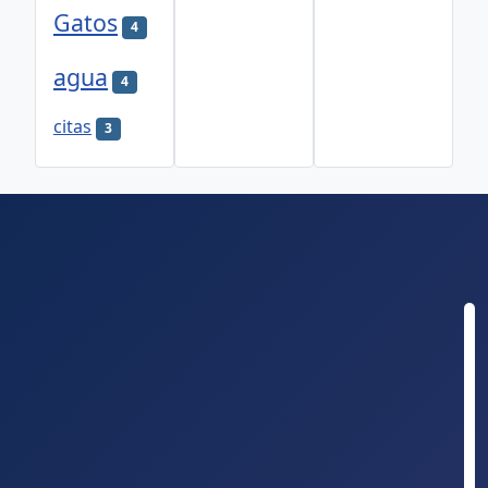
Gatos
4
agua
4
citas
3