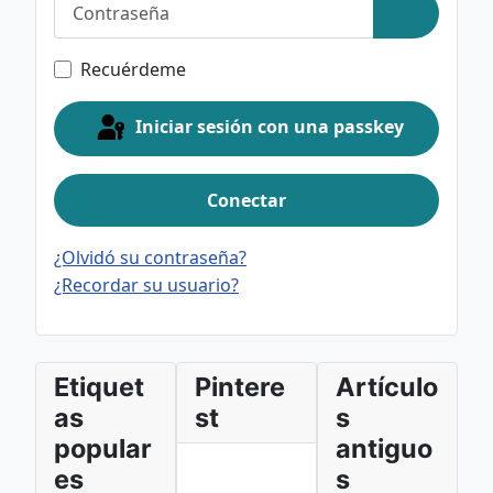
Contraseña
Mostrar c
Recuérdeme
Iniciar sesión con una passkey
Conectar
¿Olvidó su contraseña?
¿Recordar su usuario?
Etiquet
Pintere
Artículo
as
st
s
popular
antiguo
es
s