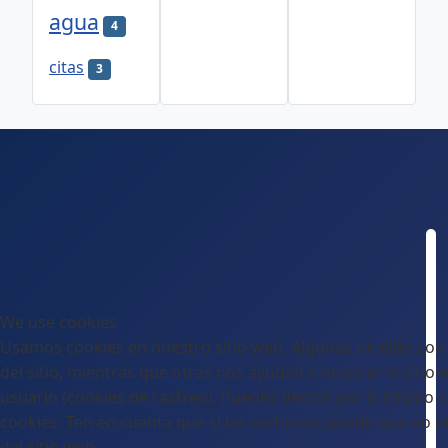
agua
4
citas
3
We use cookies
Usamos cookies en nuestro sitio web. Algunas de ellas son
del sitio, mientras que otras nos ayudan a mejorar el sitio 
usuario (cookies de rastreo). Puedes decidir por ti mismo si
cookies. Ten en cuenta que si las rechazas, puede que no p
del sitio web.