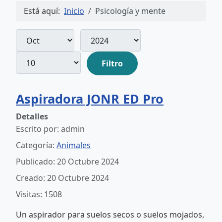
Está aquí:
Inicio
Psicología y mente
Mes
Año
Cantidad
Filtros
Filtro
Aspiradora JONR ED Pro
Detalles
Escrito por:
admin
Categoría:
Animales
Publicado: 20 Octubre 2024
Creado: 20 Octubre 2024
Visitas: 1508
Un aspirador para suelos secos o suelos mojados,