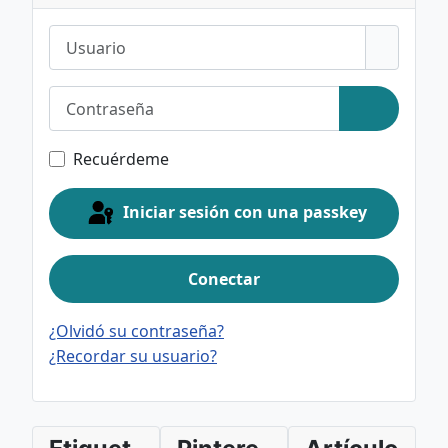
Usuario
Contraseña
Mostrar c
Recuérdeme
Iniciar sesión con una passkey
Conectar
¿Olvidó su contraseña?
¿Recordar su usuario?