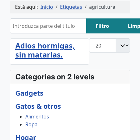
Está aquí:
Inicio
Etiquetas
agricultura
Introduzca parte del título
Filtro
Limp
Cantidad
Adios hormigas,
sin matarlas.
Categories on 2 levels
Gadgets
Gatos & otros
Alimentos
Ropa
Hogar