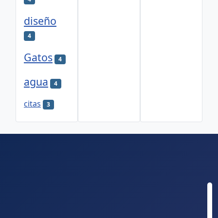
diseño
4
Gatos
4
agua
4
citas
3