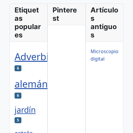
Etiquet
Pintere
Artículo
as
st
s
popular
antiguo
es
s
Microscopio
Adverbios
digital
6
alemán
6
jardín
5