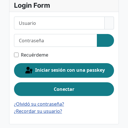
Login Form
Usuario
Contraseña
Mostrar c
Recuérdeme
Iniciar sesión con una passkey
Conectar
¿Olvidó su contraseña?
¿Recordar su usuario?