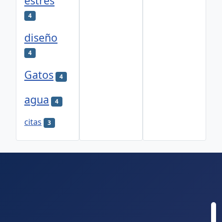
estrés
4
diseño
4
Gatos
4
agua
4
citas
3