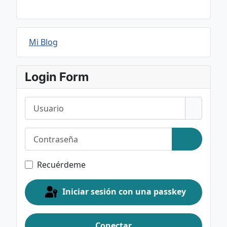
Mi Blog
Login Form
Usuario
Contraseña
Mostrar c
Recuérdeme
Iniciar sesión con una passkey
Conectar