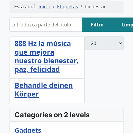
Está aquí:
Inicio
Etiquetas
bienestar
Introduzca parte del título
Filtro
Limp
Cantidad
888 Hz la música
que mejora
nuestro bienestar,
paz, felicidad
Behandle deinen
Körper
Categories on 2 levels
Gadgets