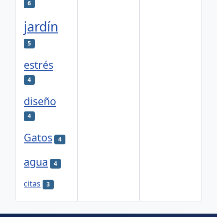
6
jardín
5
estrés
4
diseño
4
Gatos
4
agua
4
citas
3