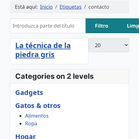
Está aquí:
Inicio
Etiquetas
contacto
Introduzca parte del título
Filtro
Limp
Cantidad
La técnica de la
piedra gris
Categories on 2 levels
Gadgets
Gatos & otros
Alimentos
Ropa
Hogar