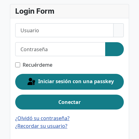
Login Form
Usuario
Contraseña
Mostrar c
Recuérdeme
Iniciar sesión con una passkey
Conectar
¿Olvidó su contraseña?
¿Recordar su usuario?