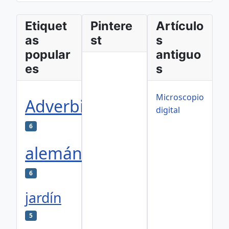
Etiquet
Pintere
Artículo
as
st
s
popular
antiguo
es
s
Microscopio
Adverbios
digital
6
alemán
6
jardín
5