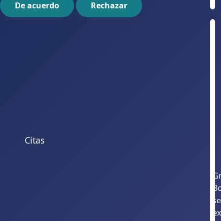
De acuerdo
Rechazar
Citas
Gr
B
s
ex