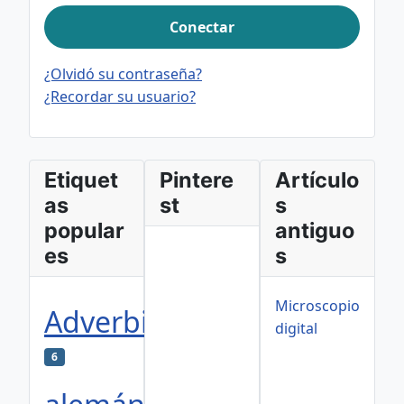
Conectar
¿Olvidó su contraseña?
¿Recordar su usuario?
Etiquet
Pintere
Artículo
as
st
s
popular
antiguo
es
s
Microscopio
Adverbios
digital
6