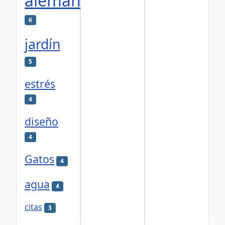
alemán
6
jardín
5
estrés
4
diseño
4
Gatos
4
agua
4
citas
3