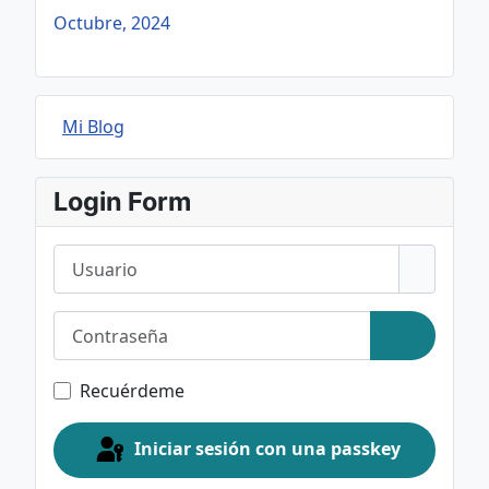
Octubre, 2024
Mi Blog
Login Form
Usuario
Contraseña
Mostrar c
Recuérdeme
Iniciar sesión con una passkey