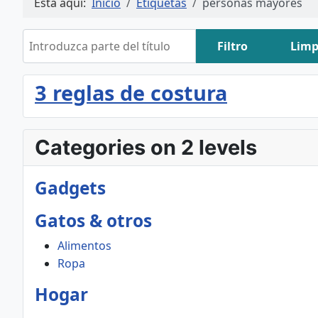
Está aquí:
Inicio
Etiquetas
personas mayores
Introduzca parte del título
Filtro
Limp
3 reglas de costura
Categories on 2 levels
Gadgets
Gatos & otros
Alimentos
Ropa
Hogar