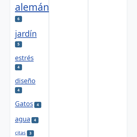
alemán
6
jardín
5
estrés
4
diseño
4
Gatos
4
agua
4
citas
3