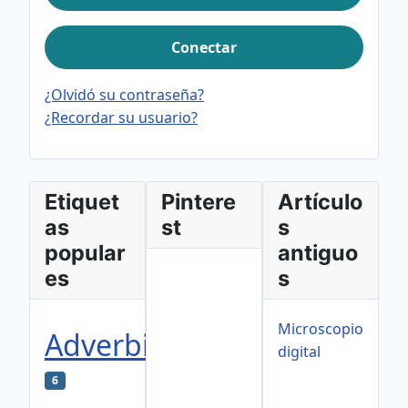
Conectar
¿Olvidó su contraseña?
¿Recordar su usuario?
Etiquet
Pintere
Artículo
as
st
s
popular
antiguo
es
s
Microscopio
Adverbios
digital
6