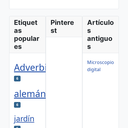
Etiquet
Pintere
Artículo
as
st
s
popular
antiguo
es
s
Microscopio
Adverbios
digital
6
alemán
6
jardín