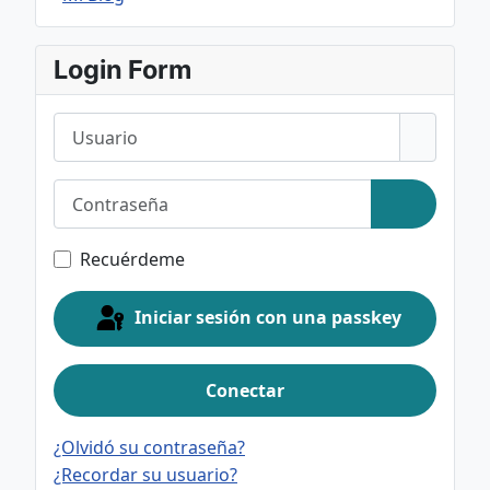
Login Form
Usuario
Contraseña
Mostrar c
Recuérdeme
Iniciar sesión con una passkey
Conectar
¿Olvidó su contraseña?
¿Recordar su usuario?