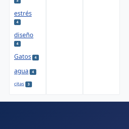
5
estrés
4
diseño
4
Gatos
4
agua
4
citas
3