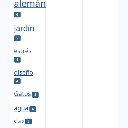
alemán
6
jardín
5
estrés
4
diseño
4
Gatos
4
agua
4
citas
3