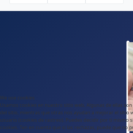
We use cookies
Usamos cookies en nuestro sitio web. Algunas de ellas son
del sitio, mientras que otras nos ayudan a mejorar el sitio 
usuario (cookies de rastreo). Puedes decidir por ti mismo si
cookies. Ten en cuenta que si las rechazas, puede que no p