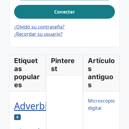
Conectar
¿Olvidó su contraseña?
¿Recordar su usuario?
Etiquet
Pintere
Artículo
as
st
s
popular
antiguo
es
s
Microscopio
Adverbios
digital
6