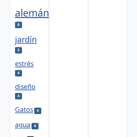
alemán
6
jardín
5
estrés
4
diseño
4
Gatos
4
agua
4