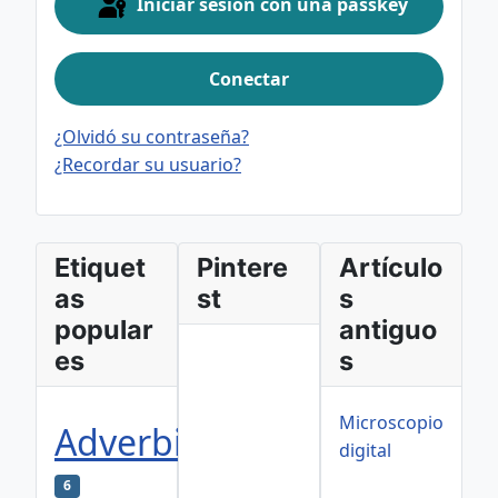
Iniciar sesión con una passkey
Conectar
¿Olvidó su contraseña?
¿Recordar su usuario?
Etiquet
Pintere
Artículo
as
st
s
popular
antiguo
es
s
Microscopio
Adverbios
digital
6