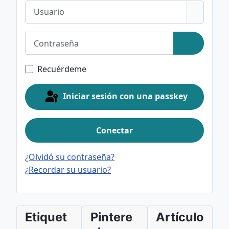
Usuario
Contraseña
Mostrar c
Recuérdeme
Iniciar sesión con una passkey
Conectar
¿Olvidó su contraseña?
¿Recordar su usuario?
Etiquet
Pintere
Artículo