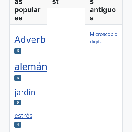
as
st
s
popular
antiguo
es
s
Microscopio
Adverbios
digital
6
alemán
6
jardín
5
estrés
4