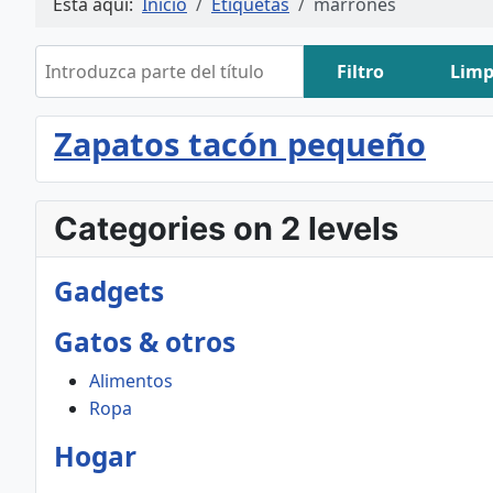
Está aquí:
Inicio
Etiquetas
marrones
Introduzca parte del título
Filtro
Limp
Zapatos tacón pequeño
Categories on 2 levels
Gadgets
Gatos & otros
Alimentos
Ropa
Hogar