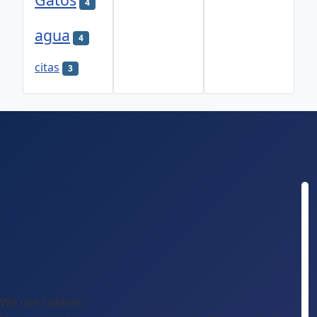
4
agua
4
citas
3
We use cookies