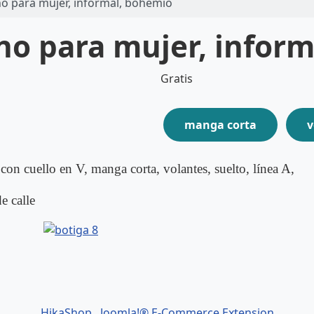
no para mujer, informal, bohemio
ano para mujer, infor
Gratis
manga corta
v
con cuello en V, manga corta, volantes, suelto, línea A,
e calle
HikaShop , Joomla!® E-Commerce Extension