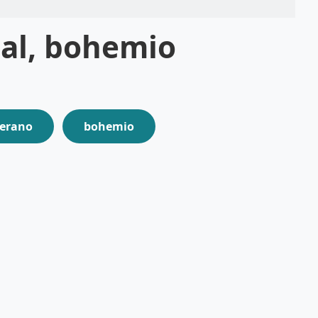
mal, bohemio
erano
bohemio