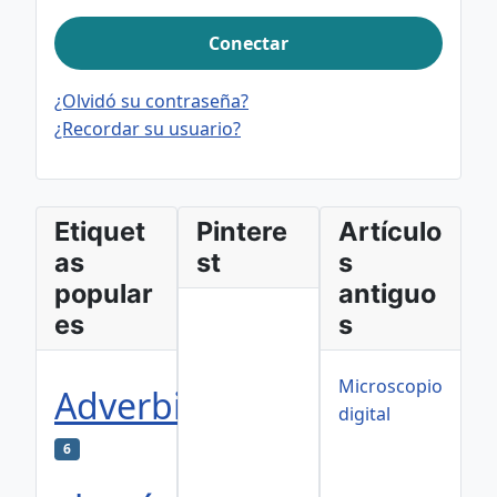
Conectar
¿Olvidó su contraseña?
¿Recordar su usuario?
Etiquet
Pintere
Artículo
as
st
s
popular
antiguo
es
s
Microscopio
Adverbios
digital
6