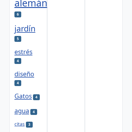
alemán
6
jardín
5
estrés
4
diseño
4
Gatos
4
agua
4
citas
3